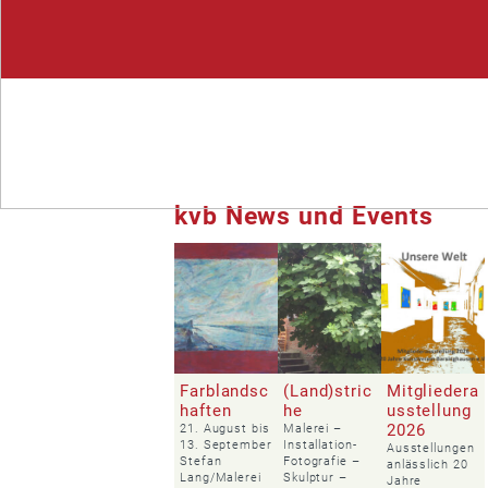
kvb News und Events
Farblandsc
(Land)stric
Mitgliedera
haften
he
usstellung
2026
21. August bis
Malerei –
13. September
Installation-
Ausstellungen
Stefan
Fotografie –
anlässlich 20
Lang/Malerei
Skulptur –
Jahre