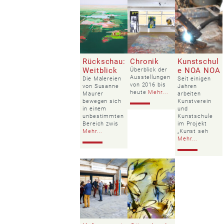
Rückschau:
Chronik
Kunstschul
Weitblick
e NOA NOA
Überblick der
Ausstellungen
Die Malereien
Seit einigen
von 2016 bis
von Susanne
Jahren
heute
Mehr...
Maurer
arbeiten
bewegen sich
Kunstverein
in einem
und
unbestimmten
Kunstschule
Bereich zwis
im Projekt
Mehr...
„Kunst seh
Mehr...